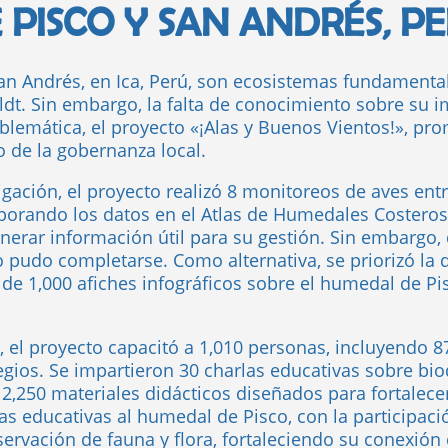
 PISCO Y SAN ANDRÉS, P
an Andrés, en Ica, Perú, son ecosistemas fundamental
t. Sin embargo, la falta de conocimiento sobre su i
blemática, el proyecto «¡Alas y Buenos Vientos!», pro
o de la gobernanza local.
gación, el proyecto realizó 8 monitoreos de aves entr
orporando los datos en el Atlas de Humedales Costeros
enerar información útil para su gestión. Sin embargo,
no pudo completarse. Como alternativa, se priorizó la
 de 1,000 afiches infográficos sobre el humedal de Pi
 el proyecto capacitó a 1,010 personas, incluyendo 8
egios. Se impartieron 30 charlas educativas sobre bi
,250 materiales didácticos diseñados para fortalecer
s educativas al humedal de Pisco, con la participaci
ervación de fauna y flora, fortaleciendo su conexión 